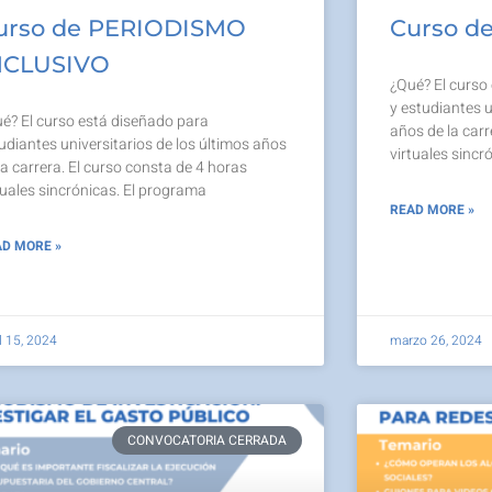
urso de PERIODISMO
Curso d
NCLUSIVO
¿Qué? El curso
y estudiantes u
é? El curso está diseñado para
años de la carr
udiantes universitarios de los últimos años
virtuales sincr
la carrera. El curso consta de 4 horas
tuales sincrónicas. El programa
READ MORE »
D MORE »
l 15, 2024
marzo 26, 2024
CONVOCATORIA CERRADA