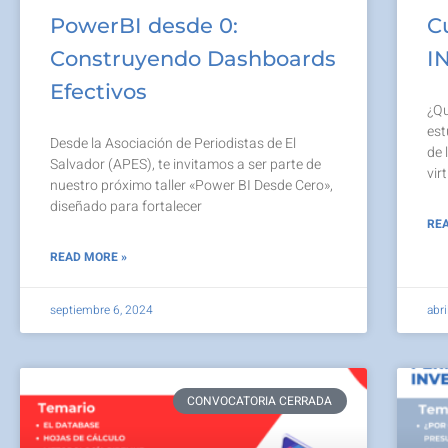
PowerBI desde 0:
C
Construyendo Dashboards
I
Efectivos
¿Qu
est
Desde la Asociación de Periodistas de El
de 
Salvador (APES), te invitamos a ser parte de
vir
nuestro próximo taller «Power BI Desde Cero»,
diseñado para fortalecer
REA
READ MORE »
septiembre 6, 2024
abri
CONVOCATORIA CERRADA