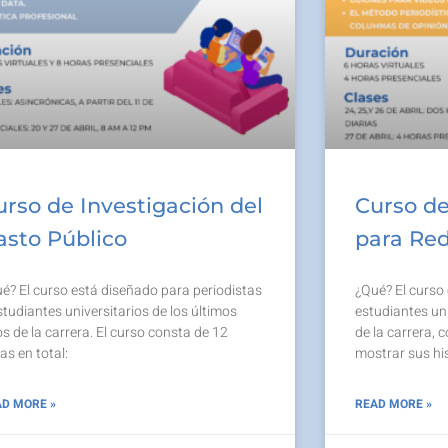
urso de Investigación del
Curso de
asto Público
para Red
é? El curso está diseñado para periodistas
¿Qué? El curso
studiantes universitarios de los últimos
estudiantes uni
s de la carrera. El curso consta de 12
de la carrera, 
as en total:
mostrar sus his
D MORE »
READ MORE »