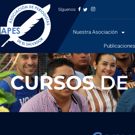
Síguenos:
Saltar
al
Nuestra Asociación
contenido
Publicacione
CURSOS
DE