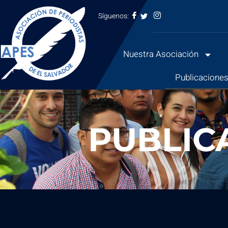
Síguenos:
Saltar
al
Nuestra Asociación
contenido
Publicacione
PUBLIC