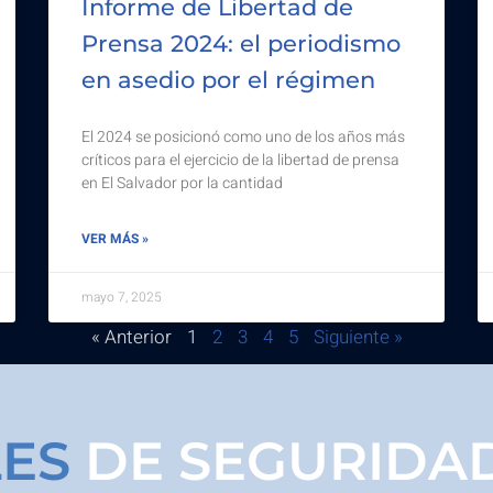
Informe de Libertad de
Prensa 2024: el periodismo
en asedio por el régimen
El 2024 se posicionó como uno de los años más
críticos para el ejercicio de la libertad de prensa
en El Salvador por la cantidad
VER MÁS »
mayo 7, 2025
« Anterior
1
2
3
4
5
Siguiente »
ES
DE SEGURIDA