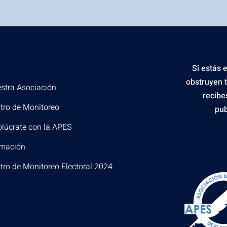
Si estás 
obstruyen 
stra Asociación
recibe
tro de Monitoreo
pub
olúcrate con la APES
mación
tro de Monitoreo Electoral 2024