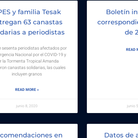
ES y familia Tesak
Boletín i
tregan 63 canastas
correspondi
idarias a periodistas
de 
 sesenta periodistas afectados por
READ 
rgencia Nacional por el COVID-19 y
r la Tormenta Tropical Amanda
eron canastas solidarias, las cuales
incluyen granos
READ MORE »
junio 8, 2020
junio 
comendaciones en
Datos de 