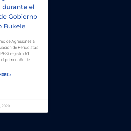
 durante el
de Gobierno
b Bukele
reo de Agresiones a
ciación de Periodistas
APES) registra 61
 el primer año de
MORE »
3, 2020