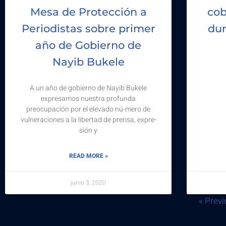
Mesa de Protección a
cob
Periodistas sobre primer
dur
año de Gobierno de
Nayib Bukele
A un año de gobierno de Nayib Bukele
expresamos nuestra profunda
preocupación por el elevado nú-mero de
vulneraciones a la libertad de prensa, expre-
sión y
READ MORE »
junio 3, 2020
« Prev