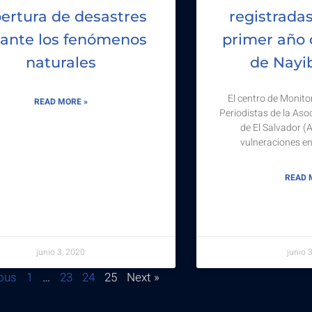
ertura de desastres
registradas
ante los fenómenos
primer año 
naturales
de Nayi
El centro de Monito
READ MORE »
Periodistas de la Aso
de El Salvador (
vulneraciones en
READ 
junio 3, 2020
junio 
ious
1
…
23
24
25
Next »