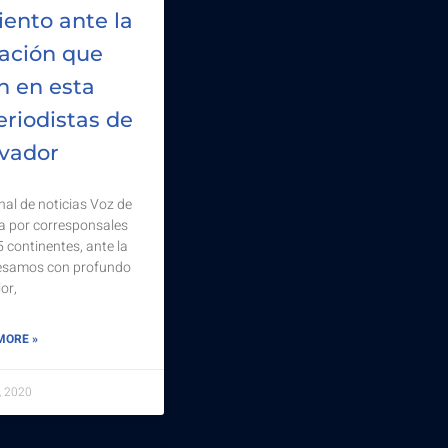
ento ante la
tuación que
n en esta
riodistas de
lvador
nal de noticias Voz de
da por corresponsales
 continentes, ante la
resamos con profundo
or,
MORE »
3, 2020