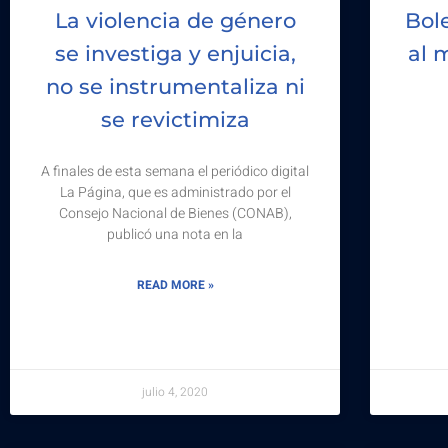
La violencia de género
Bol
se investiga y enjuicia,
al 
no se instrumentaliza ni
se revictimiza
A finales de esta semana el periódico digital
La Página, que es administrado por el
Consejo Nacional de Bienes (CONAB),
publicó una nota en la
READ MORE »
julio 4, 2020