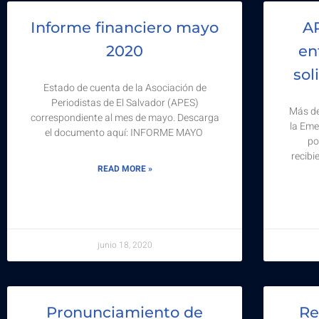
Informe financiero mayo
AP
2020
en
sol
Estado de cuenta de la Asociación de
Periodistas de El Salvador (APES)
Más de
correspondiente al mes de mayo. Descarga
la Eme
el documento aquí: INFORME MAYO
po
recibi
READ MORE »
junio 18, 2020
Pronunciamiento de
Re