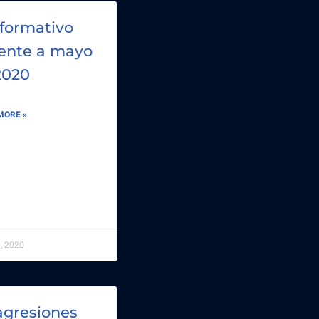
nformativo
ente a mayo
2020
MORE »
5, 2020
agresiones