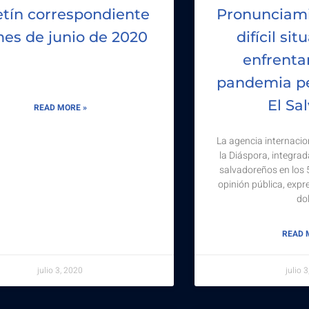
etín correspondiente
Pronunciami
mes de junio de 2020
difícil si
enfrenta
pandemia pe
El Sa
READ MORE »
La agencia internacio
la Diáspora, integra
salvadoreños en los 5
opinión pública, exp
dol
READ 
julio 3, 2020
julio 