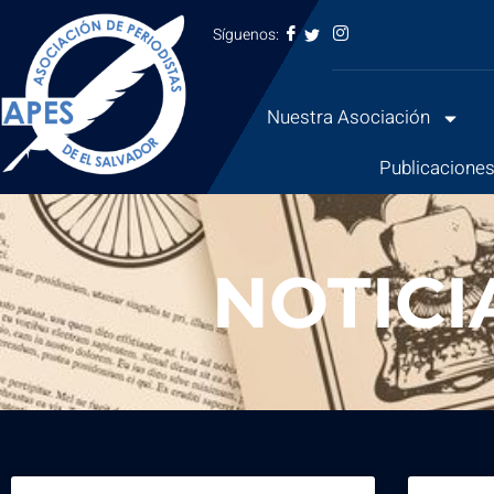
Síguenos:
Saltar
al
Nuestra Asociación
contenido
Publicacione
NOTICI