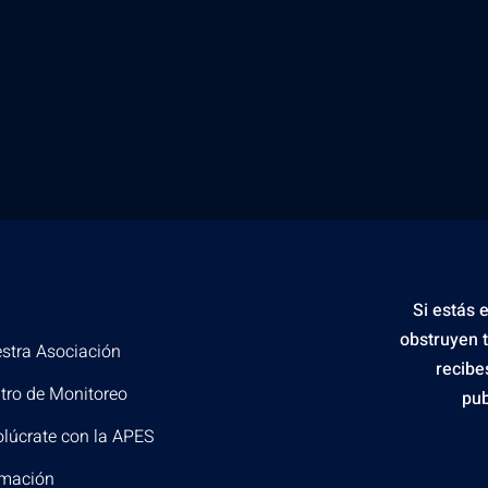
Si estás 
obstruyen 
stra Asociación
recibe
tro de Monitoreo
pub
olúcrate con la APES
mación