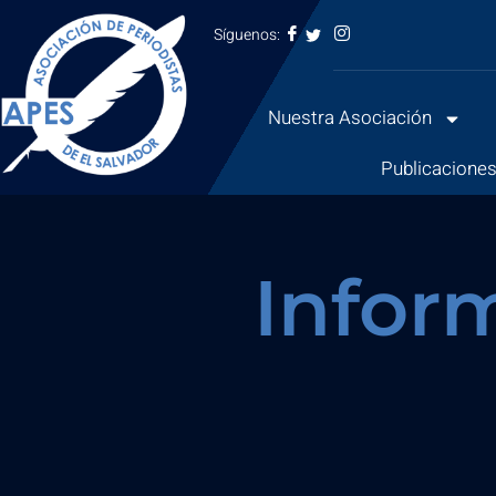
Síguenos:
Saltar
al
Nuestra Asociación
contenido
Publicacione
Infor