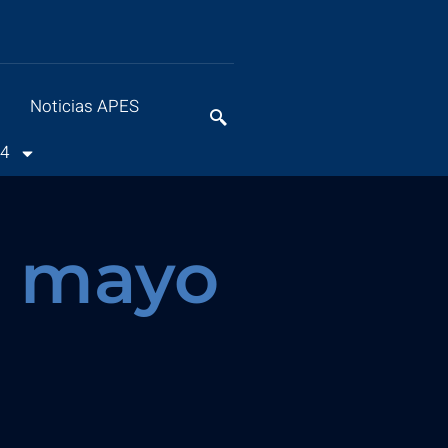
Noticias APES
24
o mayo