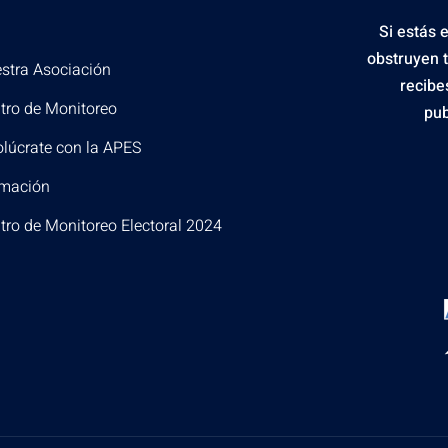
Si estás 
obstruyen 
stra Asociación
recibe
tro de Monitoreo
pub
olúcrate con la APES
mación
tro de Monitoreo Electoral 2024