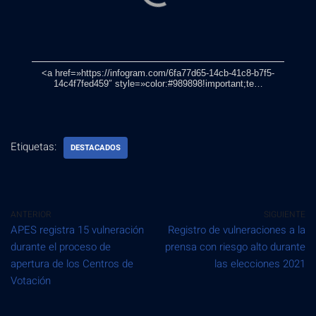
<a href=»https://infogram.com/6fa77d65-14cb-41c8-b7f5-
14c4f7fed459″ style=»color:#989898!important;te…
Etiquetas:
DESTACADOS
ANTERIOR
SIGUIENTE
APES registra 15 vulneración
Registro de vulneraciones a la
durante el proceso de
prensa con riesgo alto durante
apertura de los Centros de
las elecciones 2021
Votación