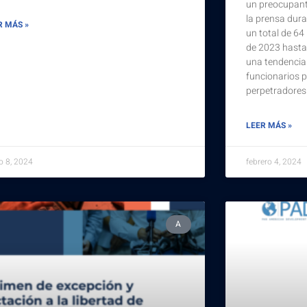
un preocupant
la prensa dura
R MÁS »
un total de 64
de 2023 hasta 
una tendencia
funcionarios p
perpetradores
LEER MÁS »
 8, 2024
febrero 4, 2024
A