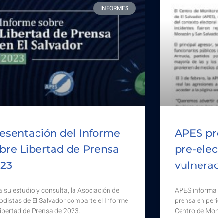
INFORMES
esentación del Informe
APES pr
bre Libertad de Prensa
pre-elec
023
vulnerac
 su estudio y consulta, la Asociación de
APES informa 
iodistas de El Salvador comparte el Informe
prensa en peri
Libertad de Prensa de 2023.
Centro de Moni