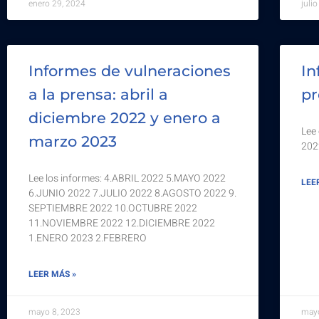
enero 29, 2024
juli
Informes de vulneraciones
In
a la prensa: abril a
pr
diciembre 2022 y enero a
Lee
marzo 2023
202
Lee los informes: 4.ABRIL 2022 5.MAYO 2022
LEE
6.JUNIO 2022 7.JULIO 2022 8.AGOSTO 2022 9.
SEPTIEMBRE 2022 10.OCTUBRE 2022
11.NOVIEMBRE 2022 12.DICIEMBRE 2022
1.ENERO 2023 2.FEBRERO
LEER MÁS »
mayo 8, 2023
mayo