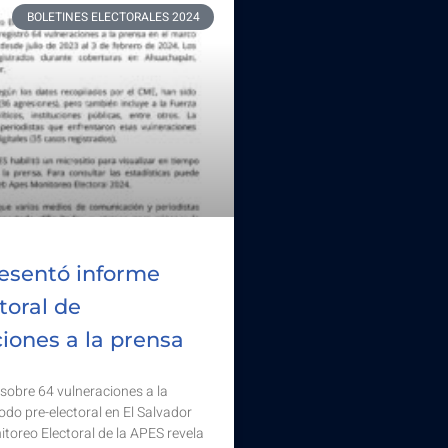
BOLETINES ELECTORALES 2024
esentó informe
toral de
iones a la prensa
sobre 64 vulneraciones a la
odo pre-electoral en El Salvador
toreo Electoral de la APES revela