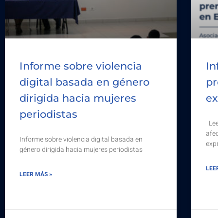
Informe sobre violencia
In
digital basada en género
pr
dirigida hacia mujeres
ex
periodistas
Lee
afec
Informe sobre violencia digital basada en
exp
género dirigida hacia mujeres periodistas
LEE
LEER MÁS »