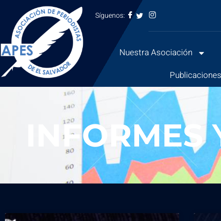
Síguenos:
Saltar
al
Nuestra Asociación
contenido
Publicacione
INFORMES