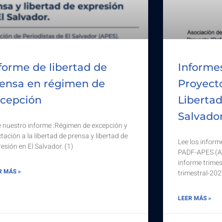
forme de libertad de
Informe
ensa en régimen de
Proyect
cepción
Libertad
Salvado
 nuestro informe :Régimen de excepción y
tación a la libertad de prensa y libertad de
Lee los inform
resión en El Salvador. (1)
PADF-APES (Ab
informe trime
R MÁS »
trimestral-202
LEER MÁS »