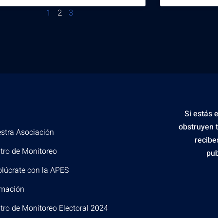
1
2
3
Si estás 
obstruyen 
stra Asociación
recibe
tro de Monitoreo
pub
olúcrate con la APES
mación
tro de Monitoreo Electoral 2024