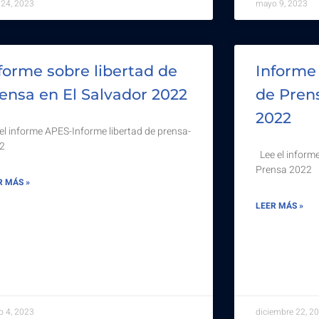
o 24, 2023
mayo 9, 2023
forme sobre libertad de
Informe
ensa en El Salvador 2022
de Prens
2022
 el informe APES-Informe libertad de prensa-
2
Lee el informe
Prensa 2022
R MÁS »
LEER MÁS »
 4, 2023
diciembre 22, 2