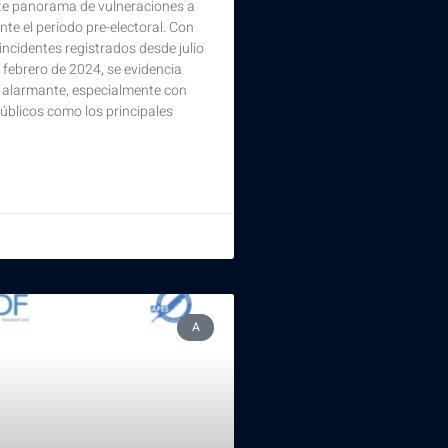
e panorama de vulneraciones a
nte el periodo pre-electoral. Con
 incidentes registrados desde julio
febrero de 2024, se evidencia
 alarmante, especialmente con
úblicos como los principales
A