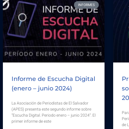
INFORMES
Informe de Escucha Digital
Pr
(enero – junio 2024)
so
2
La Asociación de Periodistas de El Salvador
(APES) presenta este segundo informe sobre
Para
“Escucha Digital. Periodo enero – junio 2024”. El
Per
primer informe de este
de 