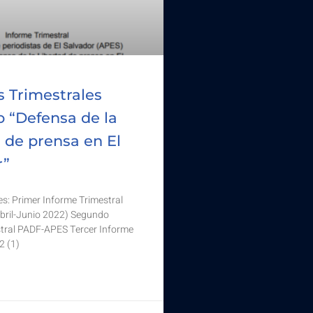
s Trimestrales
o “Defensa de la
 de prensa en El
r”
es: Primer Informe Trimestral
ril-Junio 2022) Segundo
stral PADF-APES Tercer Informe
2 (1)