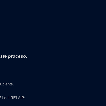
 este proceso.
suplente.
 71 del RELAIP: