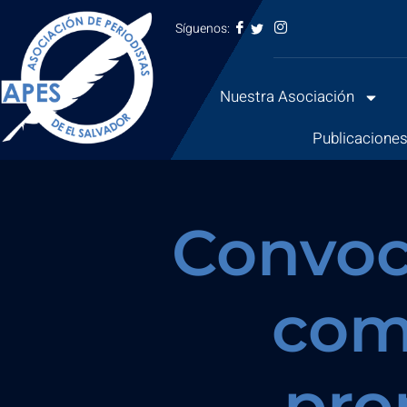
Síguenos:
Saltar
al
Nuestra Asociación
contenido
Publicacione
Convoc
com
pro