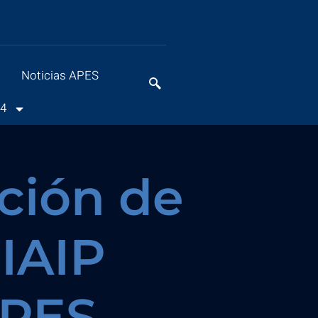
Noticias APES
24
ción de
IAIP
APES