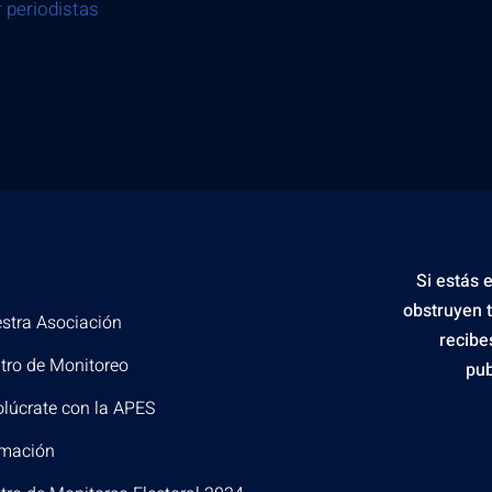
 periodistas
Si estás 
obstruyen 
stra Asociación
recibe
tro de Monitoreo
pub
olúcrate con la APES
mación